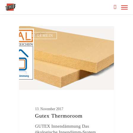
Skip
Men
to
search
main
content
ALLGEMEIN
13. November 2017
Gutex Thermoroom
GUTEX Innendämmung Das
ökologische Innendämm-System