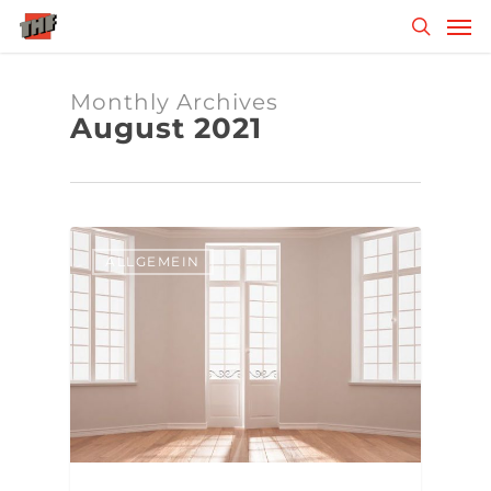
Skip
Men
to
search
main
content
Monthly Archives
August 2021
ALLGEMEIN