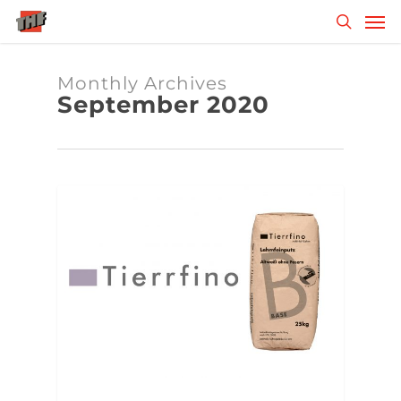
Skip
Men
to
search
main
content
Monthly Archives
September 2020
ALLGEMEIN