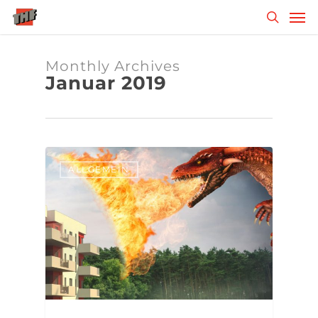
Skip
Men
to
search
main
content
Monthly Archives
Januar 2019
ALLGEMEIN