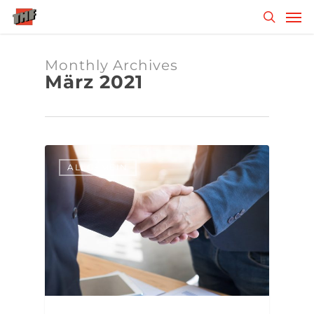
Skip
Men
to
search
main
content
Monthly Archives
März 2021
ALLGEMEIN