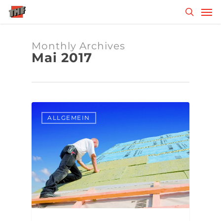
Skip
Men
to
search
main
content
Monthly Archives
Mai 2017
ALLGEMEIN