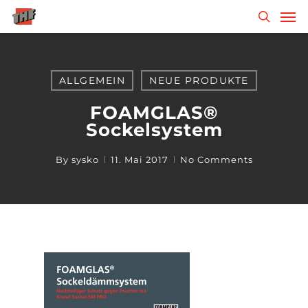
Skip
Men
to
search
main
content
ALLGEMEIN
NEUE PRODUKTE
FOAMGLAS®
Sockelsystem
By
sysko
11. Mai 2017
No Comments