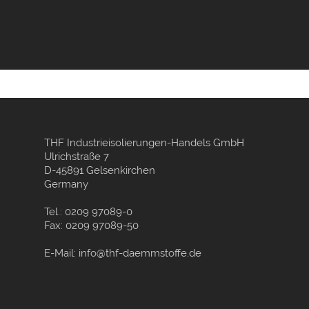
THF Industrieisolierungen-Handels GmbH
Ulrichstraße 7
D-45891 Gelsenkirchen
Germany
Tel.: 0209 97089-0
Fax: 0209 97089-50
E-Mail: info@thf-daemmstoffe.de