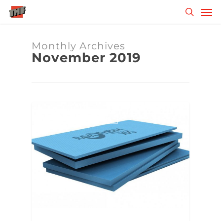
Skip
Men
to
search
main
content
Monthly Archives
November 2019
NEUE PRODUKTE