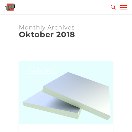
Skip
Men
to
search
main
content
Monthly Archives
Oktober 2018
ALLGEMEIN