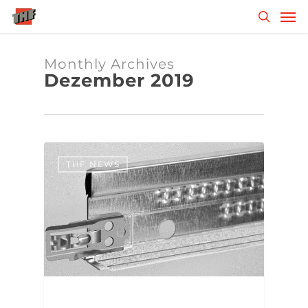
Skip
Men
to
search
main
content
Monthly Archives
Dezember 2019
THF NEWS