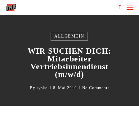
Skip
Men
to
search
main
content
ALLGEMEIN
WIR SUCHEN DICH:
Mitarbeiter
Vertriebsinnendienst
(m/w/d)
By
sysko
8. Mai 2019
No Comments