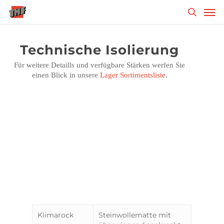
Skip
Men
to
search
main
content
Technische Isolierung
Für weitere Detaills und verfügbare Stärken werfen Sie
einen Blick in unsere
Lager Sortimentsliste
.
Klimarock
Steinwollematte mit