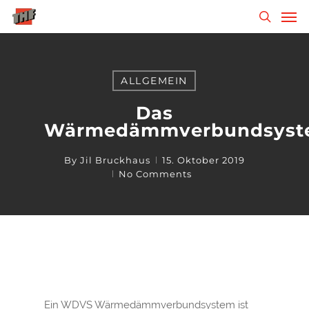
Skip
Men
to
search
main
content
ALLGEMEIN
Das
Wärmedämmverbundsyst
By
Jil Bruckhaus
15. Oktober 2019
No Comments
Ein WDVS Wärmedämmverbundsystem ist